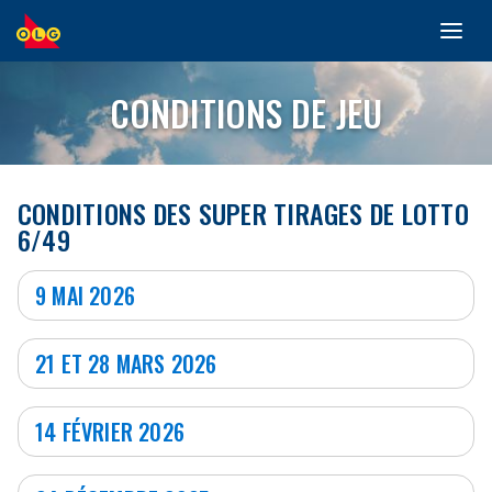
Toggl
ALLER
navig
AU
CONTENU
CONDITIONS DE JEU
PRINCIPAL
CONDITIONS DES SUPER TIRAGES DE LOTTO
6/49
9 MAI 2026
21 ET 28 MARS 2026
14 FÉVRIER 2026