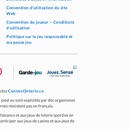
Convention d’utilisation du site
Web
Convention du joueur – Conditions
d'utilisation
Politique sur le jeu responsable et
ma pause jeu
sitez
ConnexOntario.ca
r pied ou sont exploités par des organismes
nes n'existent pas en français.
faisance et aux jeux de loterie sportive en
participer aux jeux de casino et aux jeux de