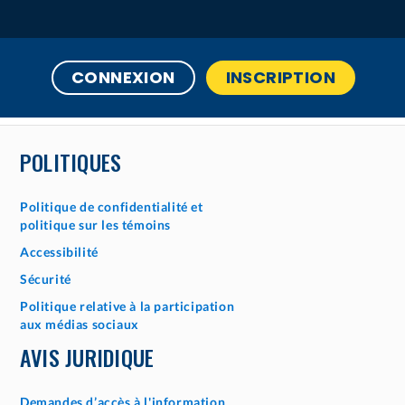
CONNEXION
INSCRIPTION
POLITIQUES
Politique de confidentialité et
politique sur les témoins
Accessibilité
Sécurité
Politique relative à la participation
aux médias sociaux
AVIS JURIDIQUE
Demandes d’accès à l'information