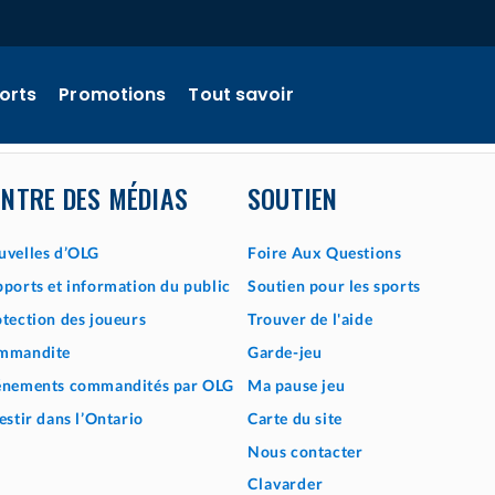
orts
Promotions
Tout savoir
ENTRE DES MÉDIAS
SOUTIEN
uvelles d’OLG
Foire Aux Questions
ports et information du public
Soutien pour les sports
tection des joueurs
Trouver de l'aide
mmandite
Garde-jeu
énements commandités par OLG
Ma pause jeu
estir dans l’Ontario
Carte du site
Nous contacter
Clavarder