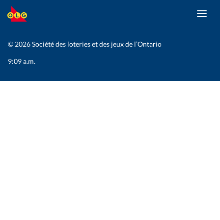
Toggl
ALLER
navig
AU
CONTENU
© 2026 Société des loteries et des jeux de l’Ontario
PRINCIPAL
9:09 a.m.