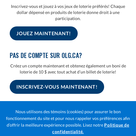
Inscrivez-vous et jouez à vos jeux de loterie préférés! Chaque
dollar dépensé en produits de loterie donne droit à une
participation.
JOUEZ MAINTENANT!
PAS DE COMPTE SUR OLG.CA?
Créez un compte maintenant et obtenez également un boni de
loterie de 10 $ avec tout achat d’un billet de loterie!
INSCRIVEZ-VOUS MAINTENANT!
Des conditions
Vous devez être âgé de 18 ans ou plus, résider en
Ontario et vous trouver dans la province pour participer. Aucun
Nous utilisons des témoins (cookies) pour assurer le bon
achat requis pour participer.
fonctionnement du site et pour nous rappeler vos préférences afin
d’offrir la meilleure expérience possible. Lisez notre
Politique de
Ouvre
confidentialité.