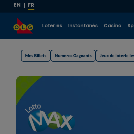
EN
FR
ALLER
(LANGUE
AU
ACTUELLE)
CONTENU
Loteries
Instantanés
Casino
Sp
PRINCIPAL
Mes Billets
Numeros Gagnants
Jeux de loterie le