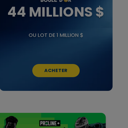
44 MILLIONS $
OU LOT DE 1 MILLION $
ACHETER
OLINE+
UXIÈME
ANCE