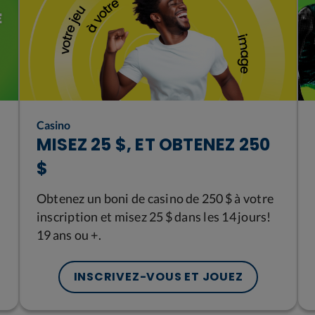
votre
image
Casino
MISEZ 25 $, ET OBTENEZ 250
$
Obtenez un boni de casino de 250 $ à votre
inscription et misez 25 $ dans les 14 jours!
19 ans ou +.
INSCRIVEZ-VOUS ET JOUEZ