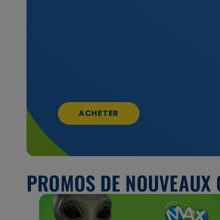
ACHETER
PROMOS DE NOUVEAUX 
LOTTO
MAX
vous