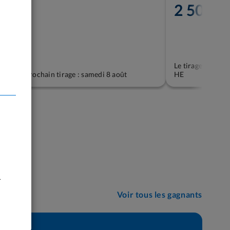
passe
2 500 0
Le tirage aura li
Prochain tirage : samedi 8 août
HE
r
Voir tous les gagnants