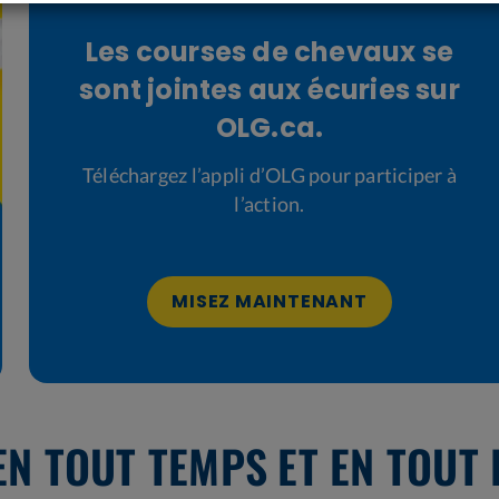
Les courses de chevaux se
sont jointes aux écuries sur
OLG.ca.
Téléchargez l’appli d’OLG pour participer à
l’action.
MISEZ MAINTENANT
EN TOUT TEMPS ET EN TOUT 