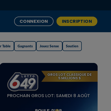
CONNEXION
INSCRIPTION
r Table
Gagnants
Jouez Sense
Soutien
GROS LOT CLASSIQUE DE
5 MILLIONS $
PROCHAIN GROS LOT:
SAMEDI 8 AOÛT