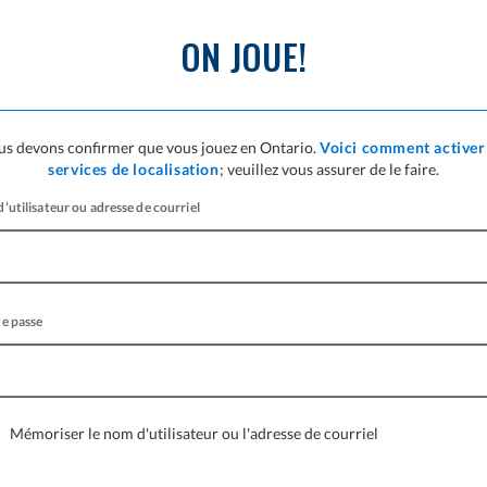
CONNEXION
ON JOUE!
1 045 383,24 $
1 045 383,24 $
exion
MegaJackpots® Golden Goddess
MegaJackpots Wolf Run
Live Blackjac
s devons confirmer que vous jouez en Ontario.
Voici comment activer 
services de localisation
; veuillez vous assurer de le faire.
’utilisateur ou adresse de courriel
AIRES DE L’ONTARIO
e passe
DAILY
GRAND
Mémoriser le nom d'utilisateur ou l'adresse de courriel
1 000 $ par JOUR
5 MILLIONS $