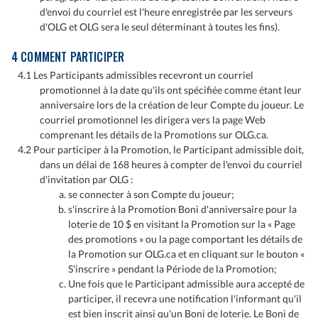
d'envoi du courriel est l'heure enregistrée par les serveurs
d'OLG et OLG sera le seul déterminant à toutes les fins).
4 COMMENT PARTICIPER
4.1 Les Participants admissibles recevront un courriel
promotionnel à la date qu'ils ont spécifiée comme étant leur
anniversaire lors de la création de leur Compte du joueur. Le
courriel promotionnel les dirigera vers la page Web
comprenant les détails de la Promotions sur OLG.ca.
4.2 Pour participer à la Promotion, le Participant admissible doit,
dans un délai de 168 heures à compter de l'envoi du courriel
d'invitation par OLG :
se connecter à son Compte du joueur;
s'inscrire à la Promotion Boni d'anniversaire pour la
loterie de 10 $ en visitant la Promotion sur la « Page
des promotions » ou la page comportant les détails de
la Promotion sur OLG.ca et en cliquant sur le bouton «
S'inscrire » pendant la Période de la Promotion;
Une fois que le Participant admissible aura accepté de
participer, il recevra une notification l'informant qu'il
est bien inscrit ainsi qu'un Boni de loterie. Le Boni de