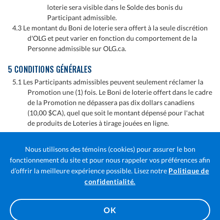
loterie sera visible dans le Solde des bonis du
Participant admissible.
4.3 Le montant du Boni de loterie sera offert à la seule discrétion
d'OLG et peut varier en fonction du comportement de la
Personne admissible sur OLG.ca.
5 CONDITIONS GÉNÉRALES
5.1 Les Participants admissibles peuvent seulement réclamer la
Promotion une (1) fois. Le Boni de loterie offert dans le cadre
de la Promotion ne dépassera pas dix dollars canadiens
(10,00 $CA), quel que soit le montant dépensé pour l'achat
de produits de Loteries à tirage jouées en ligne.
Pour toute question concernant la promotion, veuillez communiquer
avec le Centre de soutien à
playersupport@olg.ca
ou composer le 1-
Nous utilisons des témoins (cookies) pour assurer le bon
855-978-7529.
fonctionnement du site et pour nous rappeler vos préférences afin
d’offrir la meilleure expérience possible. Lisez notre
Politique de
Ouvre
confidentialité.
la
© 2026 Société des loteries et des jeux de l’Ontario
page
OK
3:07 a.m.
dans