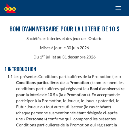
Toggl
ALLER
navig
AU
CONTENU
PRINCIPAL
BONI D'ANNIVERSAIRE POUR LA LOTERIE DE 10 $
Société des loteries et des jeux de l'Ontario
Mises à jour le 30 juin 2026
er
Du 1
julliet au 31 decembre 2026
1 INTRODUCTION
1.1 Les présentes Conditions particulières de la Promotion (les «
Conditions particulières de la Promotion
») comprennent les
conditions particulières qui régissent le «
Boni d'anniversaire
pour la loterie de 10 $
» (la «
Promotion
»). En acceptant de
participer à la Promotion, le Joueur, le Joueur potentiel, le
Futur Joueur ou tout autre utilisateur (le cas échéant)
(chaque personne susmentionnée étant désignée ci-après
une «
Personne
») confirme qu'il comprend les présentes
Conditions particulières de la Promotion qui régissent la