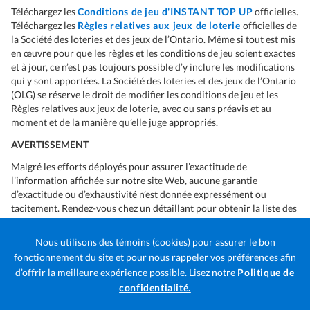
Téléchargez les
Conditions de jeu d'INSTANT TOP UP
officielles.
Téléchargez les
Règles relatives aux jeux de loterie
officielles de
la Société des loteries et des jeux de l’Ontario. Même si tout est mis
en œuvre pour que les règles et les conditions de jeu soient exactes
et à jour, ce n’est pas toujours possible d’y inclure les modifications
qui y sont apportées. La Société des loteries et des jeux de l’Ontario
(OLG) se réserve le droit de modifier les conditions de jeu et les
Règles relatives aux jeux de loterie, avec ou sans préavis et au
moment et de la manière qu’elle juge appropriés.
AVERTISSEMENT
Malgré les efforts déployés pour assurer l’exactitude de
l’information affichée sur notre site Web, aucune garantie
d’exactitude ou d’exhaustivité n’est donnée expressément ou
tacitement. Rendez-vous chez un détaillant pour obtenir la liste des
numéros gagnants officiels ou utiliser un vérificateur de billets.
Nous utilisons des témoins (cookies) pour assurer le bon
fonctionnement du site et pour nous rappeler vos préférences afin
d’offrir la meilleure expérience possible. Lisez notre
Politique de
Ouvre
confidentialité.
la
© 2026 Société des loteries et des jeux de l’Ontario