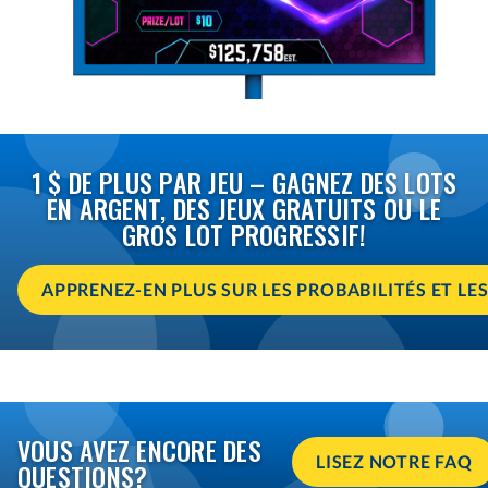
1 $ DE PLUS PAR JEU – GAGNEZ DES LOTS
EN ARGENT, DES JEUX GRATUITS OU LE
GROS LOT PROGRESSIF!
APPRENEZ-EN PLUS SUR LES PROBABILITÉS ET LE
VOUS AVEZ ENCORE DES
LISEZ NOTRE FAQ
QUESTIONS?