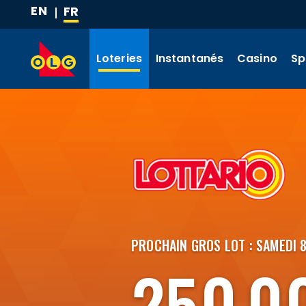
EN
FR
ALLER
(LANGUE
AU
ACTUELLE)
CONTENU
Loteries
Instantanés
Casino
Sp
PRINCIPAL
PROCHAIN GROS LOT : SAMEDI 
250 0