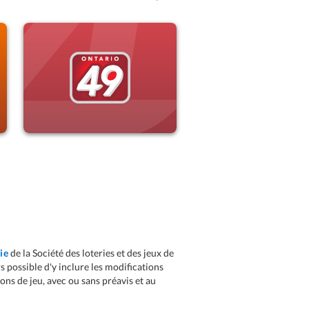
ACHETER
EN SAVOIR PLUS
ie
de la Société des loteries et des jeux de
s possible d'y inclure les modifications
ions de jeu, avec ou sans préavis et au