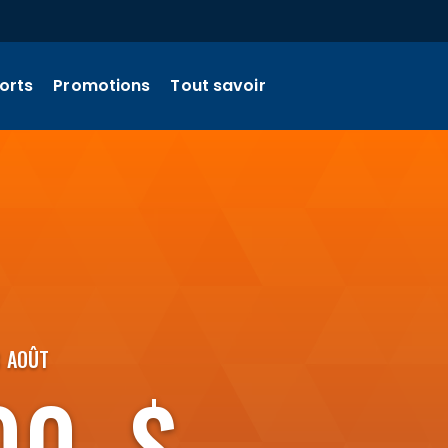
orts
Promotions
Tout savoir
8 AOÛT
00 $