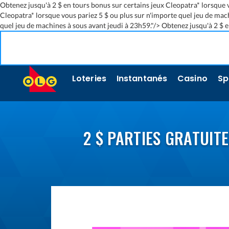
Obtenez jusqu'à 2 $ en tours bonus sur certains jeux Cleopatra* lorsque 
Cleopatra* lorsque vous pariez 5 $ ou plus sur n'importe quel jeu de mac
quel jeu de machines à sous avant jeudi à 23h59."/>
Obtenez jusqu'à 2 $ e
EN
FR
(LANGUE
ACTUELLE)
Loteries
Instantanés
Casino
Sp
2 $ PARTIES GRATUIT