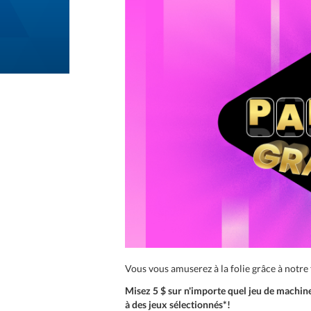
Vous vous amuserez à la folie grâce à notre
Misez
5
$ sur n'importe quel jeu de machin
à des jeux sélectionnés*!