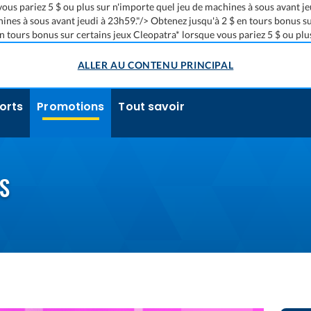
vous pariez 5 $ ou plus sur n'importe quel jeu de machines à sous avant j
hines à sous avant jeudi à 23h59."/>
Obtenez jusqu'à 2 $ en tours bonus su
n tours bonus sur certains jeux Cleopatra* lorsque vous pariez 5 $ ou plu
ALLER AU CONTENU PRINCIPAL
orts
Promotions
Tout savoir
ES