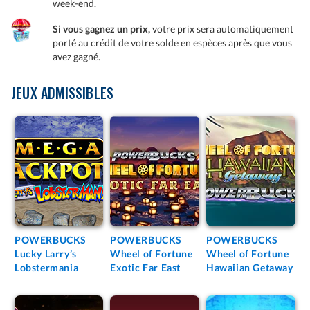
week-end.
Si vous gagnez un prix,
votre prix sera automatiquement
porté au crédit de votre solde en espèces après que vous
avez gagné.
JEUX ADMISSIBLES
POWERBUCKS
POWERBUCKS
POWERBUCKS
Lucky Larry’s
Wheel of Fortune
Wheel of Fortune
Lobstermania
Exotic Far East
Hawaiian Getaway