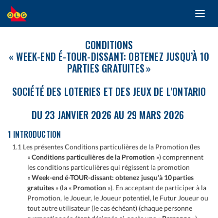
Toggl
ALLER
navig
AU
CONTENU
CONDITIONS
PRINCIPAL
« WEEK-END É-TOUR-DISSANT: OBTENEZ JUSQU’À 10
PARTIES GRATUITES »
SOCIÉTÉ DES LOTERIES ET DES JEUX DE L’ONTARIO
DU 23 JANVIER 2026 AU 29 MARS 2026
1 INTRODUCTION
1.1 Les présentes Conditions particulières de la Promotion (les
«
Conditions particulières de la Promotion
») comprennent
les conditions particulières qui régissent la promotion
«
Week-end é-TOUR-dissant: obtenez jusqu’à 10 parties
gratuites
» (la «
Promotion
»). En acceptant de participer à la
Promotion, le Joueur, le Joueur potentiel, le Futur Joueur ou
tout autre utilisateur (le cas échéant) (chaque personne