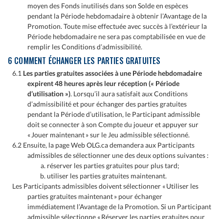
moyen des Fonds inutilisés dans son Solde en espèces
pendant la Période hebdomadaire à obtenir l’Avantage de la
Promotion. Toute mise effectuée avec succès à l’extérieur la
Période hebdomadaire ne sera pas comptabilisée en vue de
remplir les Conditions d’admissibilité.
6 COMMENT ÉCHANGER LES PARTIES GRATUITES
6.1
Les parties gratuites associées à une Période hebdomadaire
expirent 48 heures après leur réception (« Période
d’utilisation »)
. Lorsqu’il aura satisfait aux Conditions
d’admissibilité et pour échanger des parties gratuites
pendant la Période d’utilisation, le Participant admissible
doit se connecter à son Compte du joueur et appuyer sur
« Jouer maintenant » sur le Jeu admissible sélectionné.
6.2 Ensuite, la page Web OLG.ca demandera aux Participants
admissibles de sélectionner une des deux options suivantes :
réserver les parties gratuites pour plus tard;
utiliser les parties gratuites maintenant.
Les Participants admissibles doivent sélectionner « Utiliser les
parties gratuites maintenant » pour échanger
immédiatement l’Avantage de la Promotion. Si un Participant
admissible sélectionne « Réserver les parties gratuites pour