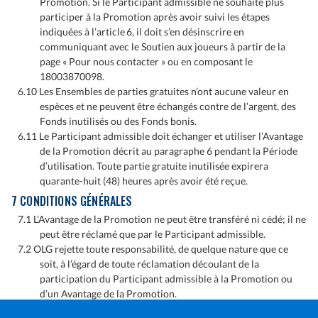
Promotion. Si le Participant admissible ne souhaite plus
participer à la Promotion après avoir suivi les étapes
indiquées à l’article 6, il doit s’en désinscrire en
communiquant avec le Soutien aux joueurs à partir de la
page « Pour nous contacter » ou en composant le
18003870098.
6.10 Les Ensembles de parties gratuites n’ont aucune valeur en
espèces et ne peuvent être échangés contre de l’argent, des
Fonds inutilisés ou des Fonds bonis.
6.11 Le Participant admissible doit échanger et utiliser l’Avantage
de la Promotion décrit au paragraphe 6 pendant la Période
d’utilisation. Toute partie gratuite inutilisée expirera
quarante-huit (48) heures après avoir été reçue.
7 CONDITIONS GÉNÉRALES
7.1 L’Avantage de la Promotion ne peut être transféré ni cédé; il ne
peut être réclamé que par le Participant admissible.
7.2 OLG rejette toute responsabilité, de quelque nature que ce
soit, à l’égard de toute réclamation découlant de la
participation du Participant admissible à la Promotion ou
d’un Avantage de la Promotion.
Pour toute question concernant la promotion, veuillez communiquer