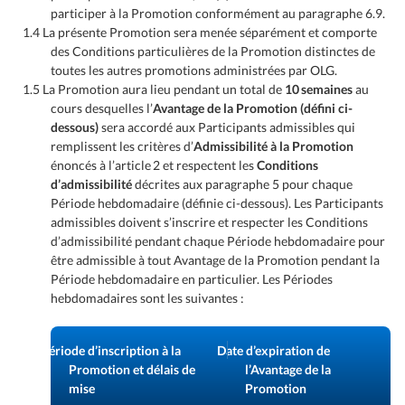
participer à la Promotion conformément au paragraphe 6.9.
1.4 La présente Promotion sera menée séparément et comporte
des Conditions particulières de la Promotion distinctes de
toutes les autres promotions administrées par OLG.
1.5 La Promotion aura lieu pendant un total de
10 semaines
au
cours desquelles l’
Avantage de la Promotion (défini ci-
dessous)
sera accordé aux Participants admissibles qui
remplissent les critères d’
Admissibilité à la Promotion
énoncés à l’article 2 et respectent les
Conditions
d’admissibilité
décrites aux paragraphe 5 pour chaque
Période hebdomadaire (définie ci-dessous). Les Participants
admissibles doivent s’inscrire et respecter les Conditions
d’admissibilité pendant chaque Période hebdomadaire pour
être admissible à tout Avantage de la Promotion pendant la
Période hebdomadaire en particulier. Les Périodes
hebdomadaires sont les suivantes :
Période d’inscription à la
Date d’expiration de
Promotion et délais de
l’Avantage de la
mise
Promotion