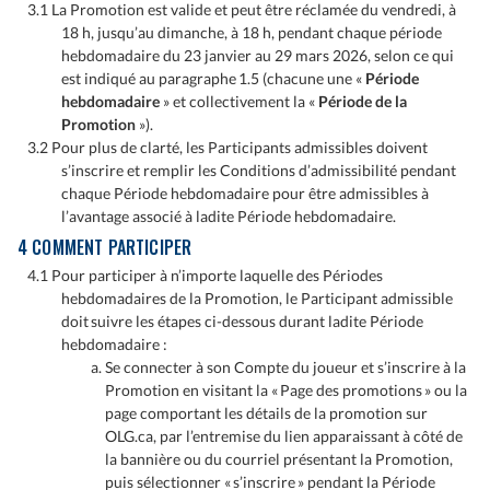
3.1 La Promotion est valide et peut être réclamée du vendredi, à
18 h, jusqu’au dimanche, à 18 h, pendant chaque période
hebdomadaire du 23 janvier au 29 mars 2026, selon ce qui
est indiqué au paragraphe 1.5 (chacune une «
Période
hebdomadaire
» et collectivement la «
Période de la
Promotion
»).
3.2 Pour plus de clarté, les Participants admissibles doivent
s’inscrire et remplir les Conditions d’admissibilité pendant
chaque Période hebdomadaire pour être admissibles à
l’avantage associé à ladite Période hebdomadaire.
4 COMMENT PARTICIPER
4.1 Pour participer à n’importe laquelle des Périodes
hebdomadaires de la Promotion, le Participant admissible
doit suivre les étapes ci-dessous durant ladite Période
hebdomadaire :
Se connecter à son Compte du joueur et s’inscrire à la
Promotion en visitant la « Page des promotions » ou la
page comportant les détails de la promotion sur
OLG.ca, par l’entremise du lien apparaissant à côté de
la bannière ou du courriel présentant la Promotion,
puis sélectionner « s’inscrire » pendant la Période