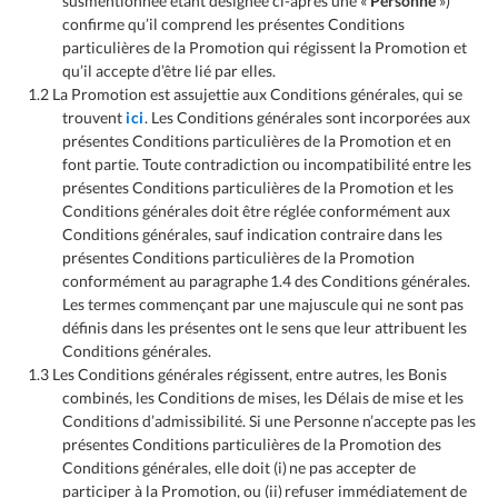
susmentionnée étant désignée ci-après une «
Personne
»)
confirme qu’il comprend les présentes Conditions
particulières de la Promotion qui régissent la Promotion et
qu’il accepte d’être lié par elles.
1.2 La Promotion est assujettie aux Conditions générales, qui se
trouvent
ici
. Les Conditions générales sont incorporées aux
présentes Conditions particulières de la Promotion et en
font partie. Toute contradiction ou incompatibilité entre les
présentes Conditions particulières de la Promotion et les
Conditions générales doit être réglée conformément aux
Conditions générales, sauf indication contraire dans les
présentes Conditions particulières de la Promotion
conformément au paragraphe 1.4 des Conditions générales.
Les termes commençant par une majuscule qui ne sont pas
définis dans les présentes ont le sens que leur attribuent les
Conditions générales.
1.3 Les Conditions générales régissent, entre autres, les Bonis
combinés, les Conditions de mises, les Délais de mise et les
Conditions d’admissibilité. Si une Personne n’accepte pas les
présentes Conditions particulières de la Promotion des
Conditions générales, elle doit (i) ne pas accepter de
participer à la Promotion, ou (ii) refuser immédiatement de