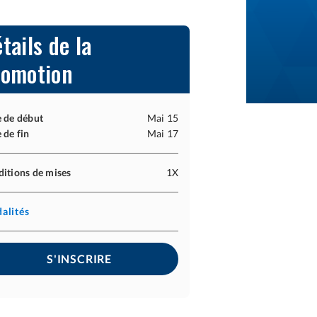
tails de la
romotion
 de début
Mai 15
 de fin
Mai 17
itions de mises
1X
alités
S'INSCRIRE