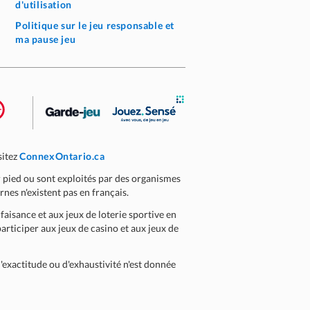
d'utilisation
Politique sur le jeu responsable et
ma pause jeu
sitez
ConnexOntario.ca
r pied ou sont exploités par des organismes
nes n'existent pas en français.
faisance et aux jeux de loterie sportive en
participer aux jeux de casino et aux jeux de
'exactitude ou d'exhaustivité n'est donnée