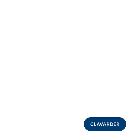
CLAVARDER