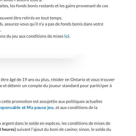
aites, les fonds bonis restants et les gains provenant de ces
euvent être retirés en tout temps.
s, assurez-vous qu’il n’y a pas de fonds bonis dans votre
.
ons du jeu aux conditions de mises
ici
.
 être âgé de 19 ans ou plus, résider en Ontario et vous trouver
e et détenir un compte du joueur standard pour participer à
à cette promotion est assujettie aux politiques actuelles
responsable et Ma pause jeu
, et aux conditions de la
 argent dans le solde en espèces, les conditions de mises de
8 heures)
suivant l’ajout du boni de casino; sinon, le solde du