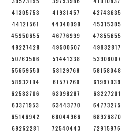
39523195
39753986
41010837
41305753
41931457
42743635
44121561
44340099
45315305
45950655
46776999
47855655
49227428
49500607
49932817
50763566
51441338
53908007
55659550
58129768
58158048
58932194
61577260
61997039
62583706
63098287
63227201
63371953
63443770
64773275
65146942
68044966
68926870
69262281
72540443
72915976