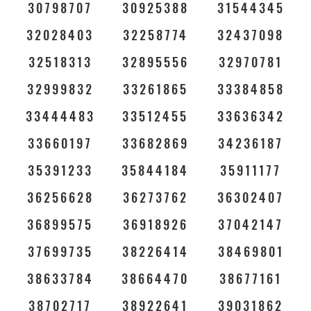
30798707
30925388
31544345
32028403
32258774
32437098
32518313
32895556
32970781
32999832
33261865
33384858
33444483
33512455
33636342
33660197
33682869
34236187
35391233
35844184
35911177
36256628
36273762
36302407
36899575
36918926
37042147
37699735
38226414
38469801
38633784
38664470
38677161
38702717
38922641
39031862