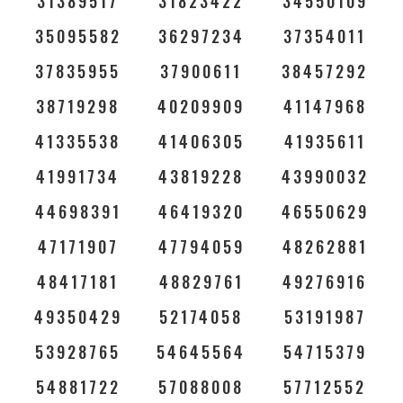
31389517
31823422
34550109
35095582
36297234
37354011
37835955
37900611
38457292
38719298
40209909
41147968
41335538
41406305
41935611
41991734
43819228
43990032
44698391
46419320
46550629
47171907
47794059
48262881
48417181
48829761
49276916
49350429
52174058
53191987
53928765
54645564
54715379
54881722
57088008
57712552