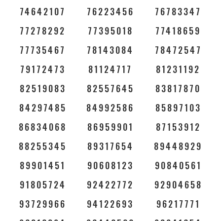
74642107
76223456
76783347
77278292
77395018
77418659
77735467
78143084
78472547
79172473
81124717
81231192
82519083
82557645
83817870
84297485
84992586
85897103
86834068
86959901
87153912
88255345
89317654
89448929
89901451
90608123
90840561
91805724
92422772
92904658
93729966
94122693
96217771