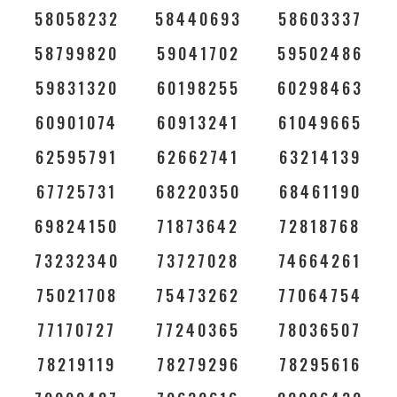
58058232
58440693
58603337
58799820
59041702
59502486
59831320
60198255
60298463
60901074
60913241
61049665
62595791
62662741
63214139
67725731
68220350
68461190
69824150
71873642
72818768
73232340
73727028
74664261
75021708
75473262
77064754
77170727
77240365
78036507
78219119
78279296
78295616