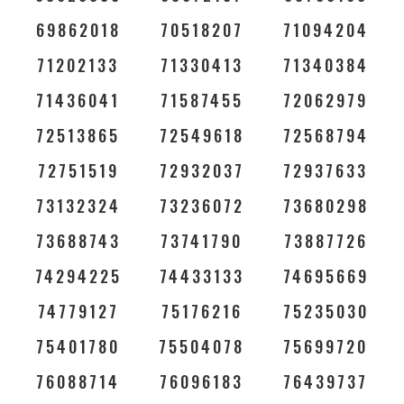
69862018
70518207
71094204
71202133
71330413
71340384
71436041
71587455
72062979
72513865
72549618
72568794
72751519
72932037
72937633
73132324
73236072
73680298
73688743
73741790
73887726
74294225
74433133
74695669
74779127
75176216
75235030
75401780
75504078
75699720
76088714
76096183
76439737