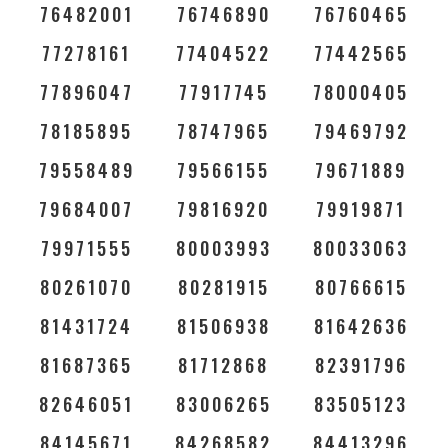
76482001
76746890
76760465
77278161
77404522
77442565
77896047
77917745
78000405
78185895
78747965
79469792
79558489
79566155
79671889
79684007
79816920
79919871
79971555
80003993
80033063
80261070
80281915
80766615
81431724
81506938
81642636
81687365
81712868
82391796
82646051
83006265
83505123
84145671
84268582
84413296