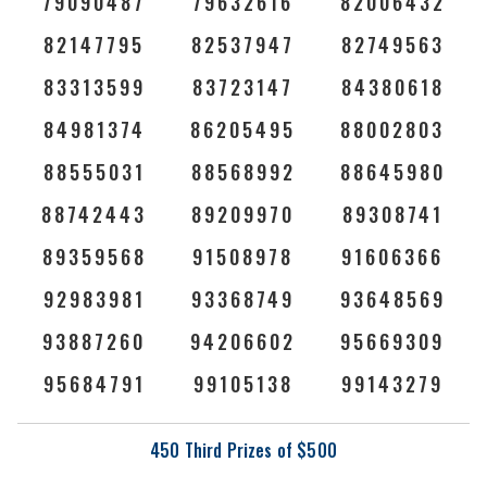
79090487
79632616
82006432
82147795
82537947
82749563
83313599
83723147
84380618
84981374
86205495
88002803
88555031
88568992
88645980
88742443
89209970
89308741
89359568
91508978
91606366
92983981
93368749
93648569
93887260
94206602
95669309
95684791
99105138
99143279
450 Third Prizes of $500