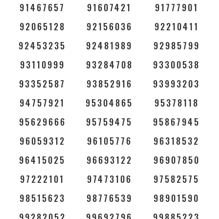
91467657
91607421
91777901
92065128
92156036
92210411
92453235
92481989
92985799
93110999
93284708
93300538
93352587
93852916
93993203
94757921
95304865
95378118
95629666
95759475
95867945
96059312
96105776
96318532
96415025
96693122
96907850
97222101
97473106
97582575
98515623
98776539
98901590
99282052
99692796
99885223