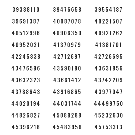
39388110
39476658
39554187
39691387
40087078
40221507
40512996
40906350
40921262
40952021
41370979
41381701
42245838
42712697
42726695
43476596
43590180
43631856
43632323
43661412
43742209
43788643
43916865
43977047
44020194
44031744
44499750
44826827
45089288
45232630
45396218
45483956
45753313