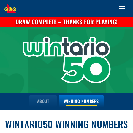
Toggl
SKIP
navig
TO
DRAW COMPLETE – THANKS FOR PLAYING!
MAIN
CONTENT
ABOUT
WINNING NUMBERS
WINTARIO50 WINNING NUMBERS